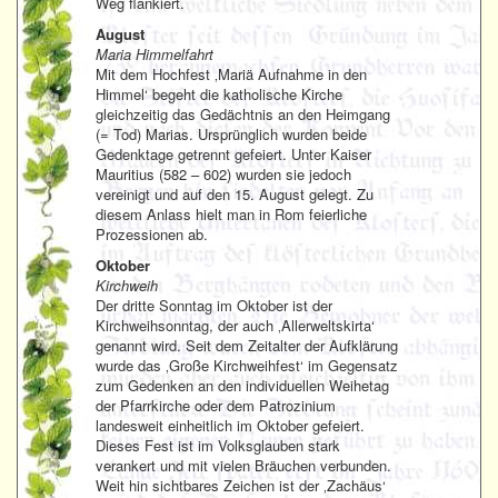
Weg flankiert.
August
Maria Himmelfahrt
Mit dem Hochfest ‚Mariä Aufnahme in den
Himmel‘ begeht die katholische Kirche
gleichzeitig das Gedächtnis an den Heimgang
(= Tod) Marias. Ursprünglich wurden beide
Gedenktage getrennt gefeiert. Unter Kaiser
Mauritius (582 – 602) wurden sie jedoch
vereinigt und auf den 15. August gelegt. Zu
diesem Anlass hielt man in Rom feierliche
Prozessionen ab.
Oktober
Kirchweih
Der dritte Sonntag im Oktober ist der
Kirchweihsonntag, der auch ‚Allerweltskirta‘
genannt wird. Seit dem Zeitalter der Aufklärung
wurde das ‚Große Kirchweihfest‘ im Gegensatz
zum Gedenken an den individuellen Weihetag
der Pfarrkirche oder dem Patrozinium
landesweit einheitlich im Oktober gefeiert.
Dieses Fest ist im Volksglauben stark
verankert und mit vielen Bräuchen verbunden.
Weit hin sichtbares Zeichen ist der ‚Zachäus‘