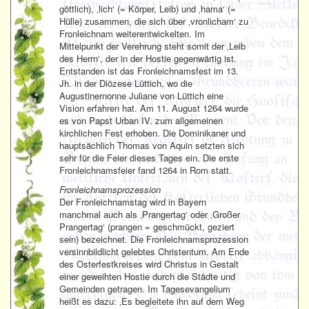
göttlich), ‚lich‘ (= Körper, Leib) und ‚hama‘ (=
Hülle) zusammen, die sich über ‚vronlicham‘ zu
Fronleichnam weiterentwickelten. Im
Mittelpunkt der Verehrung steht somit der ‚Leib
des Herrn‘, der in der Hostie gegenwärtig ist.
Entstanden ist das Fronleichnamsfest im 13.
Jh. in der Diözese Lüttich, wo die
Augustinernonne Juliane von Lüttich eine
Vision erfahren hat. Am 11. August 1264 wurde
es von Papst Urban IV. zum allgemeinen
kirchlichen Fest erhoben. Die Dominikaner und
hauptsächlich Thomas von Aquin setzten sich
sehr für die Feier dieses Tages ein. Die erste
Fronleichnamsfeier fand 1264 in Rom statt.
Fronleichnamsprozession
Der Fronleichnamstag wird in Bayern
manchmal auch als ‚Prangertag‘ oder ‚Großer
Prangertag‘ (prangen = geschmückt, geziert
sein) bezeichnet. Die Fronleichnamsprozession
versinnbildlicht gelebtes Christentum. Am Ende
des Osterfestkreises wird Christus in Gestalt
einer geweihten Hostie durch die Städte und
Gemeinden getragen. Im Tagesevangelium
heißt es dazu: ‚Es begleitete ihn auf dem Weg