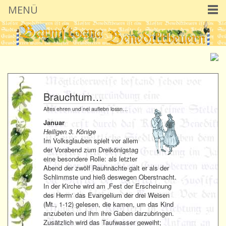
MENÜ
Brauchtum…
Altes ehren und nei auflebn lossn…
Januar
Heiligen 3. Könige
Im Volksglauben spielt vor allem
der Vorabend zum Dreikönigstag
eine besondere Rolle: als letzter
Abend der zwölf Rauhnächte galt er als der
Schlimmste und hieß deswegen Oberstnacht.
In der Kirche wird am ‚Fest der Erscheinung
des Herrn‘ das Evangelium der drei Weisen
(Mt., 1-12) gelesen, die kamen, um das Kind
anzubeten und ihm ihre Gaben darzubringen.
Zusätzlich wird das Taufwasser geweiht;