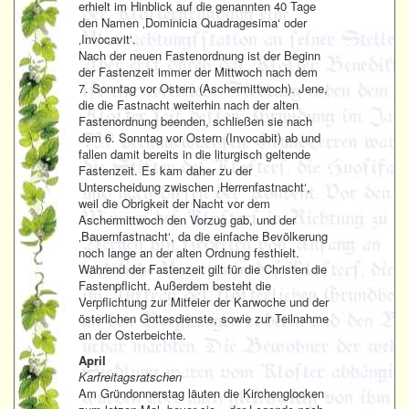
erhielt im Hinblick auf die genannten 40 Tage
den Namen ‚Dominicia Quadragesima‘ oder
‚Invocavit‘.
Nach der neuen Fastenordnung ist der Beginn
der Fastenzeit immer der Mittwoch nach dem
7. Sonntag vor Ostern (Aschermittwoch). Jene,
die die Fastnacht weiterhin nach der alten
Fastenordnung beenden, schließen sie nach
dem 6. Sonntag vor Ostern (Invocabit) ab und
fallen damit bereits in die liturgisch geltende
Fastenzeit. Es kam daher zu der
Unterscheidung zwischen ‚Herrenfastnacht‘,
weil die Obrigkeit der Nacht vor dem
Aschermittwoch den Vorzug gab, und der
‚Bauernfastnacht‘, da die einfache Bevölkerung
noch lange an der alten Ordnung festhielt.
Während der Fastenzeit gilt für die Christen die
Fastenpflicht. Außerdem besteht die
Verpflichtung zur Mitfeier der Karwoche und der
österlichen Gottesdienste, sowie zur Teilnahme
an der Osterbeichte.
April
Karfreitagsratschen
Am Gründonnerstag läuten die Kirchenglocken