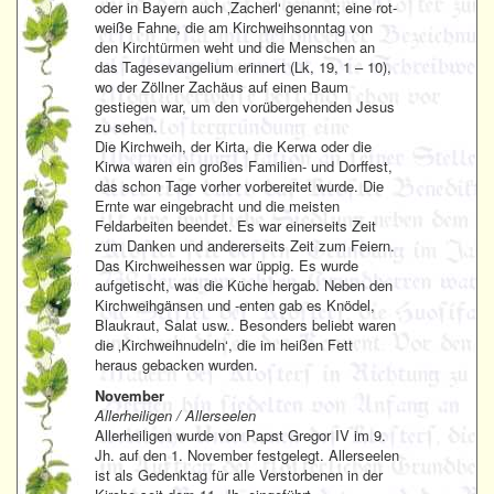
oder in Bayern auch ‚Zacherl‘ genannt; eine rot-
weiße Fahne, die am Kirchweihsonntag von
den Kirchtürmen weht und die Menschen an
das Tagesevangelium erinnert (Lk, 19, 1 – 10),
wo der Zöllner Zachäus auf einen Baum
gestiegen war, um den vorübergehenden Jesus
zu sehen.
Die Kirchweih, der Kirta, die Kerwa oder die
Kirwa waren ein großes Familien- und Dorffest,
das schon Tage vorher vorbereitet wurde. Die
Ernte war eingebracht und die meisten
Feldarbeiten beendet. Es war einerseits Zeit
zum Danken und andererseits Zeit zum Feiern.
Das Kirchweihessen war üppig. Es wurde
aufgetischt, was die Küche hergab. Neben den
Kirchweihgänsen und -enten gab es Knödel,
Blaukraut, Salat usw.. Besonders beliebt waren
die ‚Kirchweihnudeln‘, die im heißen Fett
heraus gebacken wurden.
November
Allerheiligen / Allerseelen
Allerheiligen wurde von Papst Gregor IV im 9.
Jh. auf den 1. November festgelegt. Allerseelen
ist als Gedenktag für alle Verstorbenen in der