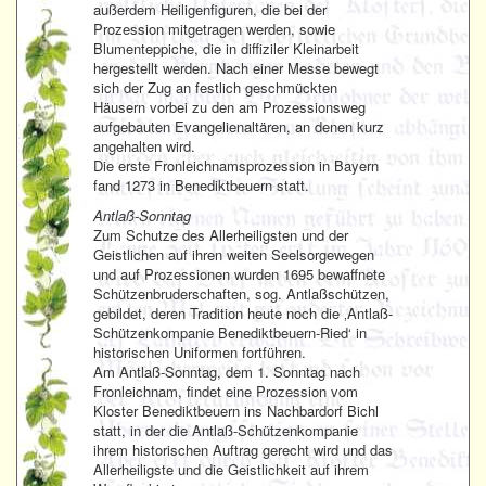
außerdem Heiligenfiguren, die bei der
Prozession mitgetragen werden, sowie
Blumenteppiche, die in diffiziler Kleinarbeit
hergestellt werden. Nach einer Messe bewegt
sich der Zug an festlich geschmückten
Häusern vorbei zu den am Prozessionsweg
aufgebauten Evangelienaltären, an denen kurz
angehalten wird.
Die erste Fronleichnamsprozession in Bayern
fand 1273 in Benediktbeuern statt.
Antlaß-Sonntag
Zum Schutze des Allerheiligsten und der
Geistlichen auf ihren weiten Seelsorgewegen
und auf Prozessionen wurden 1695 bewaffnete
Schützenbruderschaften, sog. Antlaßschützen,
gebildet, deren Tradition heute noch die ‚Antlaß-
Schützenkompanie Benediktbeuern-Ried‘ in
historischen Uniformen fortführen.
Am Antlaß-Sonntag, dem 1. Sonntag nach
Fronleichnam, findet eine Prozession vom
Kloster Benediktbeuern ins Nachbardorf Bichl
statt, in der die Antlaß-Schützenkompanie
ihrem historischen Auftrag gerecht wird und das
Allerheiligste und die Geistlichkeit auf ihrem