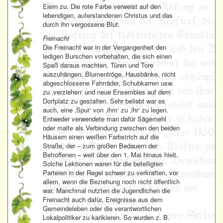
Eiern zu. Die rote Farbe verweist auf den
lebendigen, auferstandenen Christus und das
durch ihn vergossene Blut.
Freinacht
Die Freinacht war in der Vergangenheit den
ledigen Burschen vorbehalten, die sich einen
Spaß daraus machten, Türen und Tore
auszuhängen, Blumentröge, Hausbänke, nicht
abgeschlossene Fahrräder, Schubkarren usw.
zu ‚verziehen‘ und neue Ensembles auf dem
Dorfplatz zu gestalten. Sehr beliebt war es
auch, eine ‚Spur‘ von ‚ihm‘ zu ‚ihr‘ zu legen.
Entweder verwendete man dafür Sägemehl
oder malte als Verbindung zwischen den beiden
Häusern einen weißen Farbstrich auf die
Straße, der – zum großen Bedauern der
Betroffenen – weit über den 1. Mai hinaus hielt.
Solche Lektionen waren für die beteiligten
Parteien in der Regel schwer zu verkraften, vor
allem, wenn die Beziehung noch nicht öffentlich
war. Manchmal nutzten die Jugendlichen die
Freinacht auch dafür, Ereignisse aus dem
Gemeindeleben oder die verantwortlichen
Lokalpolitiker zu karikieren. So wurden z. B.