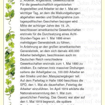
2. Arbeiter, Angestellte, Gewerkschafter
Für die gewerkschaftlich organisierten
Angestellten und Arbeiter ist der 1. Mai ein
wichtiger Tag, an dem die Maikundgebungen
abgehalten werden und Stellungnahme zum
tagespolitischen Geschehen bezogen wird.
Mitte der achtziger Jahre des 19. Jh.
beschlossen amerikanische Gewerkschaften
erstmals für die Durchsetzung eines Acht-
Stunden-Tages am 1. Mai 1886 einen
mehrtägigen Generalstreik zu führen.
In Anlehnung an den großen amerikanischen
Generalstreik, an dem sich damals 400.000
Arbeiter beteiligten, beschlossen auch im
Deutschen Reich verschiedene
Gewerkschaften erstmals zum 1. Mai 1890 zu
streiken. Es nahmen trotz massiver Drohungen
seitens der Arbeitgeber ca. 100.000 Arbeiter an
den Streiks und den ‚Maispaziergängen‘ teil.
Auf dem Parteitag in Halle 1890 beschloss die
SPD, den 1. Mai als dauerhaften ‚Feiertag der
Arbeiter‘ einzuführen. Im April 1919 erklärte die
Nationalversammlung den 1. Mai zum
gesetzlichen Feiertag. Das Gesetz war aber auf
den 1. Mai 1919 begrenzt, die spätere