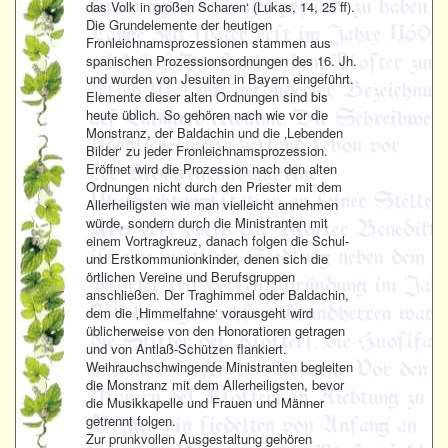
das Volk in großen Scharen‘ (Lukas, 14, 25 ff).
Die Grundelemente der heutigen
Fronleichnamsprozessionen stammen aus
spanischen Prozessionsordnungen des 16. Jh.
und wurden von Jesuiten in Bayern eingeführt.
Elemente dieser alten Ordnungen sind bis
heute üblich. So gehören nach wie vor die
Monstranz, der Baldachin und die ‚Lebenden
Bilder‘ zu jeder Fronleichnamsprozession.
Eröffnet wird die Prozession nach den alten
Ordnungen nicht durch den Priester mit dem
Allerheiligsten wie man vielleicht annehmen
würde, sondern durch die Ministranten mit
einem Vortragkreuz, danach folgen die Schul-
und Erstkommunionkinder, denen sich die
örtlichen Vereine und Berufsgruppen
anschließen. Der Traghimmel oder Baldachin,
dem die ‚Himmelfahne‘ vorausgeht wird
üblicherweise von den Honoratioren getragen
und von Antlaß-Schützen flankiert.
Weihrauchschwingende Ministranten begleiten
die Monstranz mit dem Allerheiligsten, bevor
die Musikkapelle und Frauen und Männer
getrennt folgen.
Zur prunkvollen Ausgestaltung gehören