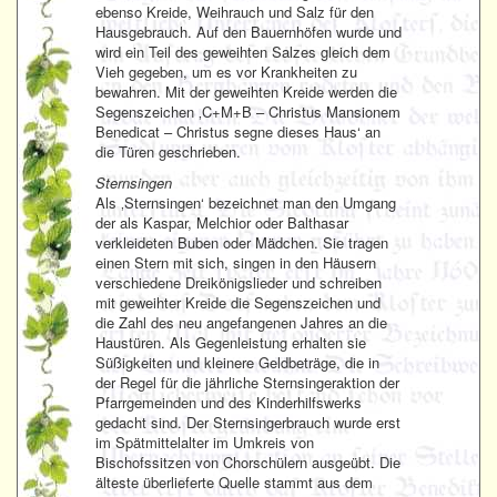
ebenso Kreide, Weihrauch und Salz für den
Hausgebrauch. Auf den Bauernhöfen wurde und
wird ein Teil des geweihten Salzes gleich dem
Vieh gegeben, um es vor Krankheiten zu
bewahren. Mit der geweihten Kreide werden die
Segenszeichen ‚C+M+B – Christus Mansionem
Benedicat – Christus segne dieses Haus‘ an
die Türen geschrieben.
Sternsingen
Als ‚Sternsingen‘ bezeichnet man den Umgang
der als Kaspar, Melchior oder Balthasar
verkleideten Buben oder Mädchen. Sie tragen
einen Stern mit sich, singen in den Häusern
verschiedene Dreikönigslieder und schreiben
mit geweihter Kreide die Segenszeichen und
die Zahl des neu angefangenen Jahres an die
Haustüren. Als Gegenleistung erhalten sie
Süßigkeiten und kleinere Geldbeträge, die in
der Regel für die jährliche Sternsingeraktion der
Pfarrgemeinden und des Kinderhilfswerks
gedacht sind. Der Sternsingerbrauch wurde erst
im Spätmittelalter im Umkreis von
Bischofssitzen von Chorschülern ausgeübt. Die
älteste überlieferte Quelle stammt aus dem