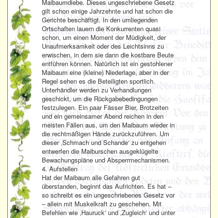
Maibaumdiebe. Dieses ungeschriebene Gesetz
gilt schon einige Jahrzehnte und hat schon die
Gerichte beschäftigt. In den umliegenden
Ortschaften lauern die Konkurrenten quasi
schon, um einen Moment der Müdigkeit, der
Unaufmerksamkeit oder des Leichtsinns zu
erwischen, in dem sie dann die kostbare Beute
entführen können. Natürlich ist ein gestohlener
Maibaum eine (kleine) Niederlage, aber in der
Regel sehen es die Beteiligten sportlich.
Unterhändler werden zu Verhandlungen
geschickt, um die Rückgabebedingungen
festzulegen. Ein paar Fässer Bier, Brotzeiten
und ein gemeinsamer Abend reichen in den
meisten Fällen aus, um den Maibaum wieder in
die rechtmäßigen Hände zurückzuführen. Um
dieser ‚Schmach und Schande‘ zu entgehen
entwerfen die Maiburschen ausgeklügelte
Bewachungspläne und Absperrmechanismen.
4. Aufstellen
Hat der Maibaum alle Gefahren gut
überstanden, beginnt das Aufrichten. Es hat –
so schreibt es ein ungeschriebenes Gesetz vor
– allein mit Muskelkraft zu geschehen. Mit
Befehlen wie ‚Hauruck‘ und ‚Zugleich‘ und unter