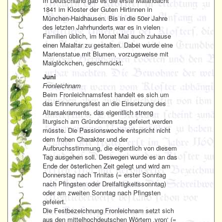
In Deutschland gab es die erste Maiandacht
1841 im Kloster der Guten Hirtinnen in
München-Haidhausen. Bis in die 50er Jahre
des letzten Jahrhunderts war es in vielen
Familien üblich, im Monat Mai auch zuhause
einen Maialtar zu gestalten. Dabei wurde eine
Marienstatue mit Blumen, vorzugsweise mit
Maiglöckchen, geschmückt.
Juni
Fronleichnam
Beim Fronleichnamsfest handelt es sich um
das Erinnerungsfest an die Einsetzung des
Altarsakraments, das eigentlich streng
liturgisch am Gründonnerstag gefeiert werden
müsste. Die Passionswoche entspricht nicht
dem frohen Charakter und der
Aufbruchsstimmung, die eigentlich von diesem
Tag ausgehen soll. Deswegen wurde es an das
Ende der österlichen Zeit gelegt und wird am
Donnerstag nach Trinitas (= erster Sonntag
nach Pfingsten oder Dreifaltigkeitssonntag)
oder am zweiten Sonntag nach Pfingsten
gefeiert.
Die Festbezeichnung Fronleichnam setzt sich
aus den mittelhochdeutschen Wörtern ‚vron‘ (=