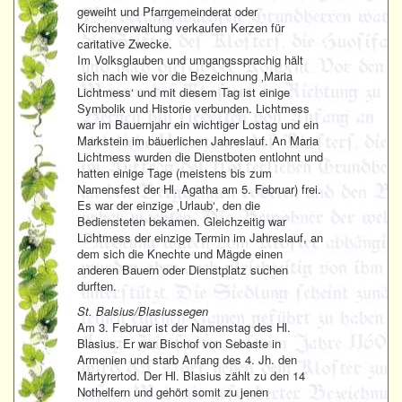
geweiht und Pfarrgemeinderat oder
Kirchenverwaltung verkaufen Kerzen für
caritative Zwecke.
Im Volksglauben und umgangssprachig hält
sich nach wie vor die Bezeichnung ‚Maria
Lichtmess‘ und mit diesem Tag ist einige
Symbolik und Historie verbunden. Lichtmess
war im Bauernjahr ein wichtiger Lostag und ein
Markstein im bäuerlichen Jahreslauf. An Maria
Lichtmess wurden die Dienstboten entlohnt und
hatten einige Tage (meistens bis zum
Namensfest der Hl. Agatha am 5. Februar) frei.
Es war der einzige ‚Urlaub‘, den die
Bediensteten bekamen. Gleichzeitig war
Lichtmess der einzige Termin im Jahreslauf, an
dem sich die Knechte und Mägde einen
anderen Bauern oder Dienstplatz suchen
durften.
St. Balsius/Blasiussegen
Am 3. Februar ist der Namenstag des Hl.
Blasius. Er war Bischof von Sebaste in
Armenien und starb Anfang des 4. Jh. den
Märtyrertod. Der Hl. Blasius zählt zu den 14
Nothelfern und gehört somit zu jenen