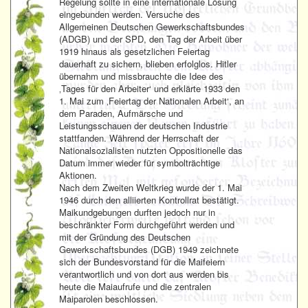
Regelung sollte in eine internationale Lösung
eingebunden werden. Versuche des
Allgemeinen Deutschen Gewerkschaftsbundes
(ADGB) und der SPD, den Tag der Arbeit über
1919 hinaus als gesetzlichen Feiertag
dauerhaft zu sichern, blieben erfolglos. Hitler
übernahm und missbrauchte die Idee des
‚Tages für den Arbeiter‘ und erklärte 1933 den
1. Mai zum ‚Feiertag der Nationalen Arbeit‘, an
dem Paraden, Aufmärsche und
Leistungsschauen der deutschen Industrie
stattfanden. Während der Herrschaft der
Nationalsozialisten nutzten Oppositionelle das
Datum immer wieder für symbolträchtige
Aktionen.
Nach dem Zweiten Weltkrieg wurde der 1. Mai
1946 durch den alliierten Kontrollrat bestätigt.
Maikundgebungen durften jedoch nur in
beschränkter Form durchgeführt werden und
mit der Gründung des Deutschen
Gewerkschaftsbundes (DGB) 1949 zeichnete
sich der Bundesvorstand für die Maifeiern
verantwortlich und von dort aus werden bis
heute die Maiaufrufe und die zentralen
Maiparolen beschlossen.