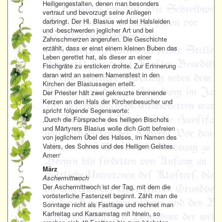
Heiligengestalten, denen man besonders
vertraut und bevorzugt seine Anliegen
darbringt. Der Hl. Blasius wird bei Halsleiden
und -beschwerden jeglicher Art und bei
Zahnschmerzen angerufen. Die Geschichte
erzählt, dass er einst einem kleinen Buben das
Leben gerettet hat, als dieser an einer
Fischgräte zu ersticken drohte. Zur Erinnerung
daran wird an seinem Namensfest in den
Kirchen der Blasiussegen erteilt.
Der Priester hält zwei gekreuzte brennende
Kerzen an den Hals der Kirchenbesucher und
spricht folgende Segensworte:
‚Durch die Fürsprache des heiligen Bischofs
und Märtyrers Blasius wolle dich Gott befreien
von jeglichem Übel des Halses, im Namen des
Vaters, des Sohnes und des Heiligen Geistes.
Amen‘
März
Aschermittwoch
Der Aschermittwoch ist der Tag, mit dem die
vorösterliche Fastenzeit beginnt. Zählt man die
Sonntage nicht als Fasttage und rechnet man
Karfreitag und Karsamstag mit hinein, so