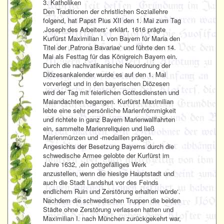
3. Katholiken
Den Traditionen der christlichen Soziallehre
folgend, hat Papst Pius XII den 1. Mai zum Tag
‚Joseph des Arbeiters‘ erklärt. 1616 prägte
Kurfürst Maximilian I. von Bayern für Maria den
Titel der ‚Patrona Bavariae‘ und führte den 14.
Mai als Festtag für das Königreich Bayern ein.
Durch die nachvatikanische Neuordnung der
Diözesankalender wurde es auf den 1. Mai
vorverlegt und in den bayerischen Diözesen
wird der Tag mit feierlichen Gottesdiensten und
Maiandachten begangen. Kurfürst Maximilian
lebte eine sehr persönliche Marienfrömmigkeit
und richtete in ganz Bayern Marienwallfahrten
ein, sammelte Marienreliquien und ließ
Marienmünzen und -medaillen prägen.
Angesichts der Besetzung Bayerns durch die
schwedische Armee gelobte der Kurfürst im
Jahre 1632, ‚ein gottgefälliges Werk
anzustellen, wenn die hiesige Hauptstadt und
auch die Stadt Landshut vor des Feinds
endlichem Ruin und Zerstörung erhalten würde‘.
Nachdem die schwedischen Truppen die beiden
Städte ohne Zerstörung verlassen hatten und
Maximilian I. nach München zurückgekehrt war,