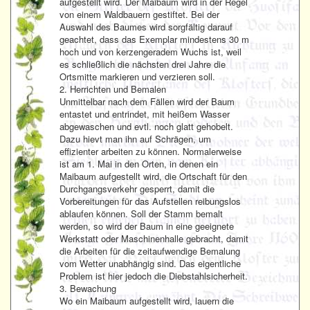
aufgestellt wird. Der Maibaum wird in der Regel
von einem Waldbauern gestiftet. Bei der
Auswahl des Baumes wird sorgfältig darauf
geachtet, dass das Exemplar mindestens 30 m
hoch und von kerzengeradem Wuchs ist, weil
es schließlich die nächsten drei Jahre die
Ortsmitte markieren und verzieren soll.
2. Herrichten und Bemalen
Unmittelbar nach dem Fällen wird der Baum
entastet und entrindet, mit heißem Wasser
abgewaschen und evtl. noch glatt gehobelt.
Dazu hievt man ihn auf Schrägen, um
effizienter arbeiten zu können. Normalerweise
ist am 1. Mai in den Orten, in denen ein
Maibaum aufgestellt wird, die Ortschaft für den
Durchgangsverkehr gesperrt, damit die
Vorbereitungen für das Aufstellen reibungslos
ablaufen können. Soll der Stamm bemalt
werden, so wird der Baum in eine geeignete
Werkstatt oder Maschinenhalle gebracht, damit
die Arbeiten für die zeitaufwendige Bemalung
vom Wetter unabhängig sind. Das eigentliche
Problem ist hier jedoch die Diebstahlsicherheit.
3. Bewachung
Wo ein Maibaum aufgestellt wird, lauern die