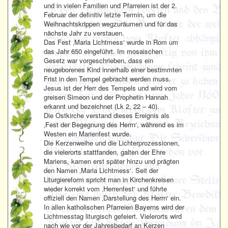
und in vielen Familien und Pfarreien ist der 2.
Februar der definitiv letzte Termin, um die
Weihnachtskrippen wegzuräumen und für das
nächste Jahr zu verstauen.
Das Fest ‚Maria Lichtmess‘ wurde in Rom um
das Jahr 650 eingeführt. Im mosaischen
Gesetz war vorgeschrieben, dass ein
neugeborenes Kind innerhalb einer bestimmten
Frist in den Tempel gebracht werden muss.
Jesus ist der Herr des Tempels und wird vom
greisen Simeon und der Prophetin Hannah
erkannt und bezeichnet (Lk 2, 22 – 40).
Die Ostkirche verstand dieses Ereignis als
‚Fest der Begegnung des Herrn‘, während es im
Westen ein Marienfest wurde.
Die Kerzenweihe und die Lichterprozessionen,
die vielerorts stattfanden, galten der Ehre
Mariens, kamen erst später hinzu und prägten
den Namen ‚Maria Lichtmess‘. Seit der
Liturgiereform spricht man in Kirchenkreisen
wieder korrekt vom ‚Herrenfest‘ und führte
offiziell den Namen ‚Darstellung des Herrn‘ ein.
In allen katholischen Pfarreien Bayerns wird der
Lichtmesstag liturgisch gefeiert. Vielerorts wird
nach wie vor der Jahresbedarf an Kerzen