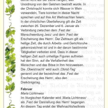
Unordnung von den Geistern bestraft wurde. In
der Christnacht konnte sich Wasser in Wein
verwandeln, Tiere konnten in dieser Nacht
sprechen und auf ihre Art Weihnachten feiern.
In der christlichen Überlieferung gilt die Zeit
zwischen 25. Dezember und 6. Januar als
Verbindung zwischen dem ‚Fest der
Menschwerdung Jesu‘ und dem ‚Fest der
Erscheinung des Herrn‘. Der Zeitraum gilt als
heilige Zeit, die durch Arbeits- und Gerichtsruhe
gekennzeichnet ist und in der darum bestimmte
Tätigkeiten verboten sind. Dass in dieser
heiligen Zeit auch unheilige Figuren auftreten
hat den Sinn, auf die Verfallenheit des
Menschen und das Böse in ihm hinzuweisen.
Die ‚Oberstnacht‘ wird auch ‚Obrist-Tag‘
genannt und der bezeichnet das ‚Fest der
Erscheinung des Herrn‘, also den
Dreikönigstag.
Februar
Maria Lichtmess
Im liturgischen Kalender wird ‚Maria Lichtmess‘
als ‚Fest der Darstellung des Herrn‘ begangen.
An diesem Tag endet der Weihnachtsfestkreis