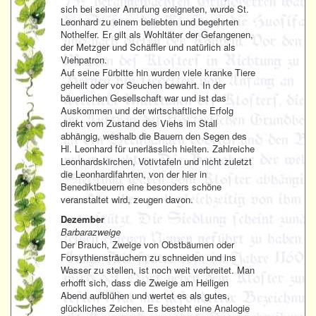
sich bei seiner Anrufung ereigneten, wurde St.
Leonhard zu einem beliebten und begehrten
Nothelfer. Er gilt als Wohltäter der Gefangenen,
der Metzger und Schäffler und natürlich als
Viehpatron.
Auf seine Fürbitte hin wurden viele kranke Tiere
geheilt oder vor Seuchen bewahrt. In der
bäuerlichen Gesellschaft war und ist das
Auskommen und der wirtschaftliche Erfolg
direkt vom Zustand des Viehs im Stall
abhängig, weshalb die Bauern den Segen des
Hl. Leonhard für unerlässlich hielten. Zahlreiche
Leonhardskirchen, Votivtafeln und nicht zuletzt
die Leonhardifahrten, von der hier in
Benediktbeuern eine besonders schöne
veranstaltet wird, zeugen davon.
Dezember
Barbarazweige
Der Brauch, Zweige von Obstbäumen oder
Forsythiensträuchern zu schneiden und ins
Wasser zu stellen, ist noch weit verbreitet. Man
erhofft sich, dass die Zweige am Heiligen
Abend aufblühen und wertet es als gutes,
glückliches Zeichen. Es besteht eine Analogie