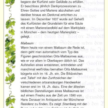
begann der Kurfürst sein Gelübde zu erfüllen.
Er beschloss jährlich Dankprozessionen zu
Ehren Gottes und Mariens abzuhalten und
darüber hinaus ein Denkmal errichten zu
lassen. Im Dezember 1637 wurde auf Geheiß
des Kurfürsten der Grundstein für eine Säule
mit einem Marienstandbild auf dem Marktplatz
in München – dem heutigen Marienplatz –
gelegt.
Maibaum
Wenn heute von einem Maibaum die Rede ist,
dann geht man automatisch vom Typ des
Figuren geschmückten Orts-Maibaumes aus,
wie er vor allem in Oberbayern üblich ist. Das
Aufstellen eines entasteten, entrindeten und
manchmal weiß-blau bemalten Orts-Maibaumes
bürgerte sich im 16. Jh. ein. Die Bildzeichen
und ‚Taferl‘ mit den Zunftzeichen der
verschiedenen ortsansässigen Handwerker
kamen erst im 18. Jh. dazu. Eine der ältesten
bildlichen Darstellungen eines Maibaumes ist
auf einem Fresko aus der Zeit um 1590 von
Hans Donauer im Antiquarium der Münchener
Residenz zu finden. Es zeigt ‚Starnberg mit der