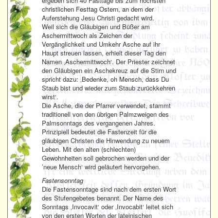
ergeben sich 40 Fasttage bis zum höchsten
christlichen Festtag Ostern, an dem der
Auferstehung Jesu Christi gedacht wird.
Weil sich die Gläubigen und Büßer am
Aschermittwoch als Zeichen der
Vergänglichkeit und Umkehr Asche auf ihr
Haupt streuen lassen, erhielt dieser Tag den
Namen ‚Aschermittwoch‘. Der Priester zeichnet
den Gläubigen ein Aschekreuz auf die Stirn und
spricht dazu: ‚Bedenke, oh Mensch, dass Du
Staub bist und wieder zum Staub zurückkehren
wirst‘.
Die Asche, die der Pfarrer verwendet, stammt
traditionell von den übrigen Palmzweigen des
Palmsonntags des vergangenen Jahres.
Prinzipiell bedeutet die Fastenzeit für die
gläubigen Christen die Hinwendung zu neuem
Leben. Mit den alten (schlechten)
Gewohnheiten soll gebrochen werden und der
’neue Mensch‘ wird geläutert hervorgehen.
Fastensonntag
Die Fastensonntage sind nach dem ersten Wort
des Stufengebetes benannt. Der Name des
Sonntags ‚Invocavit‘ oder ‚Invocabit‘ leitet sich
von den ersten Worten der lateinischen