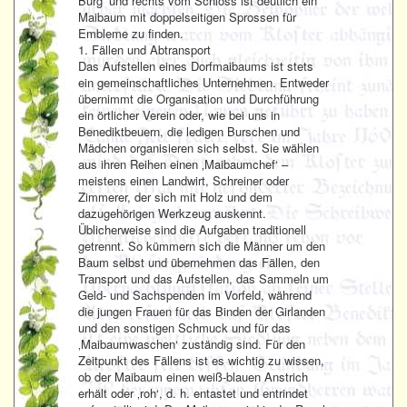
Burg‘ und rechts vom Schloss ist deutlich ein
Maibaum mit doppelseitigen Sprossen für
Embleme zu finden.
1. Fällen und Abtransport
Das Aufstellen eines Dorfmaibaums ist stets
ein gemeinschaftliches Unternehmen. Entweder
übernimmt die Organisation und Durchführung
ein örtlicher Verein oder, wie bei uns in
Benediktbeuern, die ledigen Burschen und
Mädchen organisieren sich selbst. Sie wählen
aus ihren Reihen einen ‚Maibaumchef‘ –
meistens einen Landwirt, Schreiner oder
Zimmerer, der sich mit Holz und dem
dazugehörigen Werkzeug auskennt.
Üblicherweise sind die Aufgaben traditionell
getrennt. So kümmern sich die Männer um den
Baum selbst und übernehmen das Fällen, den
Transport und das Aufstellen, das Sammeln um
Geld- und Sachspenden im Vorfeld, während
die jungen Frauen für das Binden der Girlanden
und den sonstigen Schmuck und für das
‚Maibaumwaschen‘ zuständig sind. Für den
Zeitpunkt des Fällens ist es wichtig zu wissen,
ob der Maibaum einen weiß-blauen Anstrich
erhält oder ‚roh‘, d. h. entastet und entrindet