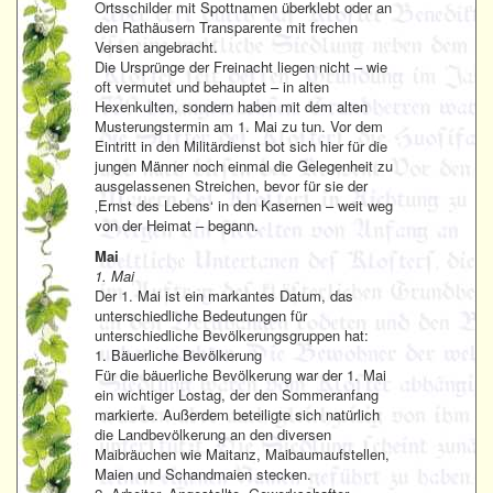
Ortsschilder mit Spottnamen überklebt oder an
den Rathäusern Transparente mit frechen
Versen angebracht.
Die Ursprünge der Freinacht liegen nicht – wie
oft vermutet und behauptet – in alten
Hexenkulten, sondern haben mit dem alten
Musterungstermin am 1. Mai zu tun. Vor dem
Eintritt in den Militärdienst bot sich hier für die
jungen Männer noch einmal die Gelegenheit zu
ausgelassenen Streichen, bevor für sie der
‚Ernst des Lebens‘ in den Kasernen – weit weg
von der Heimat – begann.
Mai
1. Mai
Der 1. Mai ist ein markantes Datum, das
unterschiedliche Bedeutungen für
unterschiedliche Bevölkerungsgruppen hat:
1. Bäuerliche Bevölkerung
Für die bäuerliche Bevölkerung war der 1. Mai
ein wichtiger Lostag, der den Sommeranfang
markierte. Außerdem beteiligte sich natürlich
die Landbevölkerung an den diversen
Maibräuchen wie Maitanz, Maibaumaufstellen,
Maien und Schandmaien stecken.