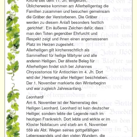
Kirche seit dem 11. Jh. eingeführt.
Üblicherweise kommen am Allerheiligentag die
Familien zusammen und besuchen gemeinsam
die Gräber der Verstorbenen. Die Gräber
werden zu diesem Anlaß besonders festlich
‚gerichtet‘. Ein äußeres Zeichen dafür, dass
man den Toten gegenüber Ehrfurcht und
Respekt zeigt und ihnen einen angemessenen
Platz im Herzen zugesteht.
Allerheiligen gilt kirchenrechtlich als
Sammelfest für heilige Märtyrer und alle
anderen Heiligen. Der älteste Beleg für
Allerheiligen findet sich bei Johannes
Chrysostomos für Antiochien im 4. Jh. Dort
wird der ‚Herrentag aller Heiligen‘ beschrieben.
Der 1. November markierte den Winterbeginn
und war zugleich Jahresanfang.
Leonhardi
Am 6. November ist der Namenstag des
Heiligen Leonhard. Leonhard ist kein deutscher
Heiliger, sondern lebte der Legende nach im
heutigen Frankreich. Dort lebte und wirkte er im
Kloster Nobilacum und starb am 6. November
559 als Abt. Wegen seines gottgefälligen
Lebenswandels und den vielen Wundern, die