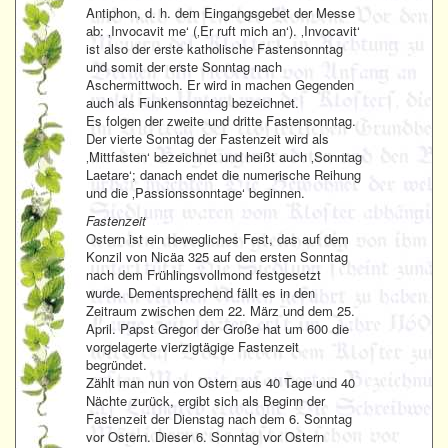
Antiphon, d. h. dem Eingangsgebet der Messe
ab: ‚Invocavit me‘ (‚Er ruft mich an‘). ‚Invocavit‘
ist also der erste katholische Fastensonntag
und somit der erste Sonntag nach
Aschermittwoch. Er wird in machen Gegenden
auch als Funkensonntag bezeichnet.
Es folgen der zweite und dritte Fastensonntag.
Der vierte Sonntag der Fastenzeit wird als
‚Mittfasten‘ bezeichnet und heißt auch ‚Sonntag
Laetare‘; danach endet die numerische Reihung
und die ‚Passionssonntage‘ beginnen.
Fastenzeit
Ostern ist ein bewegliches Fest, das auf dem
Konzil von Nicäa 325 auf den ersten Sonntag
nach dem Frühlingsvollmond festgesetzt
wurde. Dementsprechend fällt es in den
Zeitraum zwischen dem 22. März und dem 25.
April. Papst Gregor der Große hat um 600 die
vorgelagerte vierzigtägige Fastenzeit
begründet.
Zählt man nun von Ostern aus 40 Tage und 40
Nächte zurück, ergibt sich als Beginn der
Fastenzeit der Dienstag nach dem 6. Sonntag
vor Ostern. Dieser 6. Sonntag vor Ostern