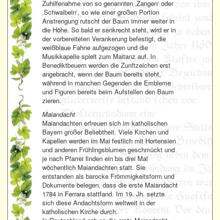
Zuhilfenahme von so genannten ‚Zangen‘ oder
‚Schwaibeln‘, so wie einer großen Portion
Anstrengung rutscht der Baum immer weiter in
die Höhe. So bald er senkrecht steht, wird er in
der vorbereiteten Verankerung befestigt, die
weißblaue Fahne aufgezogen und die
Musikkapelle spielt zum Maitanz auf. In
Benediktbeuern werden die Zunftzeichen erst
angebracht, wenn der Baum bereits steht,
während in manchen Gegenden die Embleme
und Figuren bereits beim Aufstellen den Baum
zieren.
Maiandacht
Maiandachten erfreuen sich im katholischen
Bayern großer Beliebtheit. Viele Kirchen und
Kapellen werden im Mai festlich mit Hortensien
und anderen Frühlingsblumen geschmückt und
je nach Pfarrei finden ein bis drei Mal
wöchentlich Maiandachten statt. Sie
entstanden als barocke Frömmigkeitsform und
Dokumente belegen, dass die erste Maiandacht
1784 in Ferrara stattfand. Im 19. Jh. setzte
sich diese Andachtsform weltweit in der
katholischen Kirche durch.