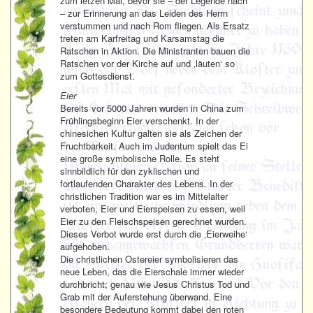
zum letzen Mal, bevor sie – der Legende nach
– zur Erinnerung an das Leiden des Herrn
verstummen und nach Rom fliegen. Als Ersatz
treten am Karfreitag und Karsamstag die
Ratschen in Aktion. Die Ministranten bauen die
Ratschen vor der Kirche auf und ‚läuten‘ so
zum Gottesdienst.
Eier
Bereits vor 5000 Jahren wurden in China zum
Frühlingsbeginn Eier verschenkt. In der
chinesichen Kultur galten sie als Zeichen der
Fruchtbarkeit. Auch im Judentum spielt das Ei
eine große symbolische Rolle. Es steht
sinnbildlich für den zyklischen und
fortlaufenden Charakter des Lebens. In der
christlichen Tradition war es im Mittelalter
verboten, Eier und Eierspeisen zu essen, weil
Eier zu den Fleischspeisen gerechnet wurden.
Dieses Verbot wurde erst durch die ‚Eierweihe‘
aufgehoben.
Die christlichen Ostereier symbolisieren das
neue Leben, das die Eierschale immer wieder
durchbricht; genau wie Jesus Christus Tod und
Grab mit der Auferstehung überwand. Eine
besondere Bedeutung kommt dabei den roten