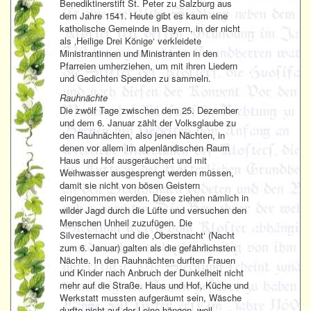
Benediktinerstift St. Peter zu Salzburg aus
dem Jahre 1541. Heute gibt es kaum eine
katholische Gemeinde in Bayern, in der nicht
als ‚Heilige Drei Könige‘ verkleidete
Ministrantinnen und Ministranten in den
Pfarreien umherziehen, um mit ihren Liedern
und Gedichten Spenden zu sammeln.
Rauhnächte
Die zwölf Tage zwischen dem 25. Dezember
und dem 6. Januar zählt der Volksglaube zu
den Rauhnächten, also jenen Nächten, in
denen vor allem im alpenländischen Raum
Haus und Hof ausgeräuchert und mit
Weihwasser ausgesprengt werden müssen,
damit sie nicht von bösen Geistern
eingenommen werden. Diese ziehen nämlich in
wilder Jagd durch die Lüfte und versuchen den
Menschen Unheil zuzufügen. Die
Silvesternacht und die ‚Oberstnacht‘ (Nacht
zum 6. Januar) galten als die gefährlichsten
Nächte. In den Rauhnächten durften Frauen
und Kinder nach Anbruch der Dunkelheit nicht
mehr auf die Straße. Haus und Hof, Küche und
Werkstatt mussten aufgeräumt sein, Wäsche
durfte nicht auf der Leine hängen, weil