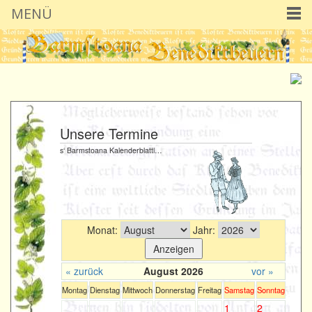
MENÜ
Unsere Termine
s‘ Barmstoana Kalenderblattl…
Monat:
Jahr:
« zurück
August 2026
vor »
Montag
Dienstag
Mittwoch
Donnerstag
Freitag
Samstag
Sonntag
1
2